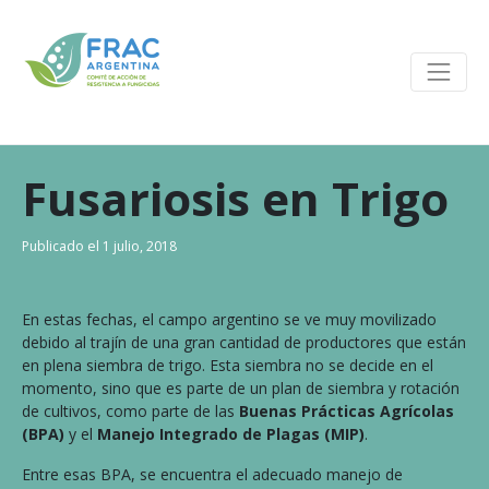
Fusariosis en Trigo
Publicado el
1 julio, 2018
En estas fechas, el campo argentino se ve muy movilizado
debido al trajín de una gran cantidad de productores que están
en plena siembra de trigo. Esta siembra no se decide en el
momento, sino que es parte de un plan de siembra y rotación
de cultivos, como parte de las
Buenas Prácticas Agrícolas
(BPA)
y el
Manejo Integrado de Plagas (MIP)
.
Entre esas BPA, se encuentra el adecuado manejo de